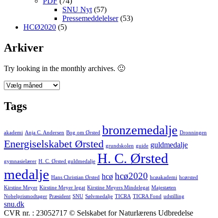
PDF
(74)
SNU Nyt
(57)
Pressemeddelelser
(53)
HCØ2020
(5)
Arkiver
Try looking in the monthly archives. 🙂
Arkiver
Tags
bronzemedalje
akademi
Anja C. Andersen
Bog om Ørsted
Dronningen
Energiselskabet Ørsted
guldmedalje
grundskolen
guide
H. C. Ørsted
gymnasielærer
H. C. Ørsted guldmedalje
medalje
hcø2020
hcø
Hans Christian Ørsted
hcøakademi
hcørsted
Kirstine Meyer
Kirstine Meyer legat
Kirstine Meyers Mindelegat
Majestæten
Nobelprismodtager
Præsident
SNU
Sølvmedalje
TICRA
TICRA Fond
udstilling
snu.dk
CVR nr. : 23052717 © Selskabet for Naturlærens Udbredelse