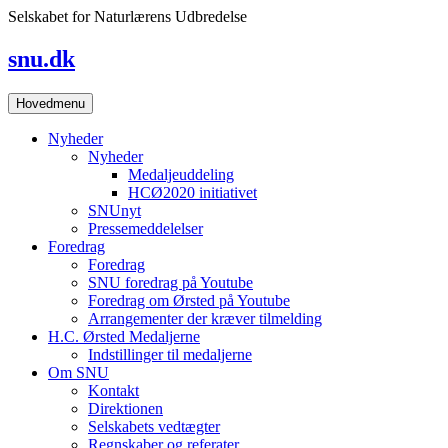
Skip
Selskabet for Naturlærens Udbredelse
to
content
snu.dk
Hovedmenu
Nyheder
Nyheder
Medaljeuddeling
HCØ2020 initiativet
SNUnyt
Pressemeddelelser
Foredrag
Foredrag
SNU foredrag på Youtube
Foredrag om Ørsted på Youtube
Arrangementer der kræver tilmelding
H.C. Ørsted Medaljerne
Indstillinger til medaljerne
Om SNU
Kontakt
Direktionen
Selskabets vedtægter
Regnskaber og referater