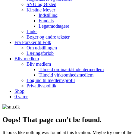
SNU og Ørsted
Kirstine Meyer
Indstilling
Fundats
Legatmodtagere
Links
Bøger og andre tekster
Fra Forsker til Folk
Om udstillingen
Læringsforløb
Bliv medlem
Bliv medlem
Tilmeld ordinært/studentermedlem
Tilmeld virksomhedsmedlem
Log ind til medlemsprofil
Privatlivspolitik
Shop
0 varer
Oops! That page can’t be found.
It looks like nothing was found at this location. Maybe try one of the