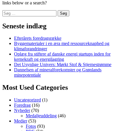
links below or a search?
Søg
efter:
Seneste indlæg
Efterårets foredragsrække
Byggematerialer i en æra med ressourceknaphed og
klimaforandringer
Oplæg fra stiftere af danske energi startups inden for
kernekraft og energilagring
Det Usynlige Univers: Mørkt Stof & Stjernestrømme
Dannelsen af mineralforekomster og Grønlands
minepotentiale
Most Used Categories
Uncategorized
(1)
Foredrag
(16)
Nyheder
(70)
Medaljeuddeling
(46)
Medier
(53)
Fotos
(93)