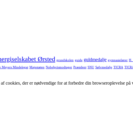
ergiselskabet Ørsted
guldmedalje
grundskolen
guide
gymnasielærer
H.
ne Meyers Mindelegat
Majestæten
Nobelprismodtager
Præsident
SNU
Sølvmedalje
TICRA
TICR
f cookies, der er nødvendige for at forbedre din browseroplevelse på vo