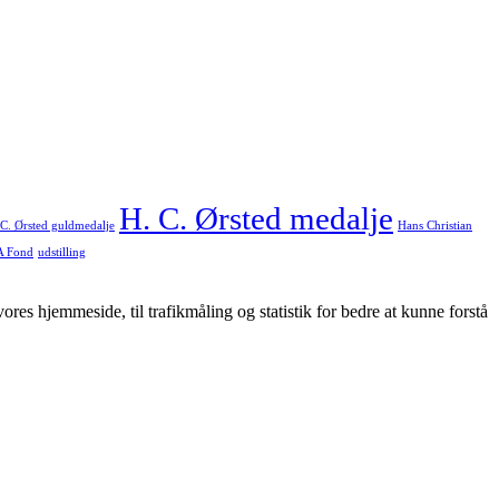
H. C. Ørsted medalje
 C. Ørsted guldmedalje
Hans Christian
A Fond
udstilling
res hjemmeside, til trafikmåling og statistik for bedre at kunne forstå