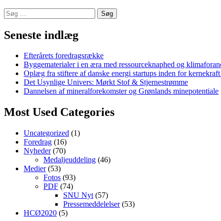
Søg
efter:
Seneste indlæg
Efterårets foredragsrække
Byggematerialer i en æra med ressourceknaphed og klimaforan
Oplæg fra stiftere af danske energi startups inden for kernekraf
Det Usynlige Univers: Mørkt Stof & Stjernestrømme
Dannelsen af mineralforekomster og Grønlands minepotentiale
Most Used Categories
Uncategorized
(1)
Foredrag
(16)
Nyheder
(70)
Medaljeuddeling
(46)
Medier
(53)
Fotos
(93)
PDF
(74)
SNU Nyt
(57)
Pressemeddelelser
(53)
HCØ2020
(5)