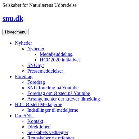
Skip
Selskabet for Naturlærens Udbredelse
to
content
snu.dk
Hovedmenu
Nyheder
Nyheder
Medaljeuddeling
HCØ2020 initiativet
SNUnyt
Pressemeddelelser
Foredrag
Foredrag
SNU foredrag på Youtube
Foredrag om Ørsted på Youtube
Arrangementer der kræver tilmelding
H.C. Ørsted Medaljerne
Indstillinger til medaljerne
Om SNU
Kontakt
Direktionen
Selskabets vedtægter
Regnskaber og referater