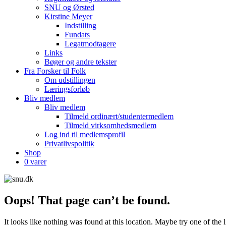
SNU og Ørsted
Kirstine Meyer
Indstilling
Fundats
Legatmodtagere
Links
Bøger og andre tekster
Fra Forsker til Folk
Om udstillingen
Læringsforløb
Bliv medlem
Bliv medlem
Tilmeld ordinært/studentermedlem
Tilmeld virksomhedsmedlem
Log ind til medlemsprofil
Privatlivspolitik
Shop
0 varer
Oops! That page can’t be found.
It looks like nothing was found at this location. Maybe try one of the 