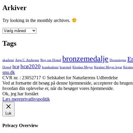
Arkiver
Try looking in the monthly archives.
Arkiver
Tags
bronzemedalje
En
akademi
Anja C. Andersen
Bog om Ørsted
Dronningen
hcø2020
hcø
Ørsted
hcøakademi
hcørsted
Kirstine Meyer
Kirstine Meyer legat
Kirsti
snu.dk
CVR nr. : 23052717 © Selskabet for Naturlærens Udbredelse
Ved at fortsætte dit besøg på denne hjemmeside, accepterer du brugen a
hvordan din oplevelse er, når du besøger vores hjemmeside.
Ok, jeg har forstået
Læs mere
privatlivspolitik
Luk
Privacy Overview