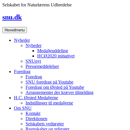
Skip
Selskabet for Naturlærens Udbredelse
to
content
snu.dk
Hovedmenu
Nyheder
Nyheder
Medaljeuddeling
HCØ2020 initiativet
SNUnyt
Pressemeddelelser
Foredrag
Foredrag
SNU foredrag på Youtube
Foredrag om Ørsted på Youtube
Arrangementer der kræver tilmelding
H.C. Ørsted Medaljerne
Indstillinger til medaljerne
Om SNU
Kontakt
Direktionen
Selskabets vedtægter
Regnskaber og referater