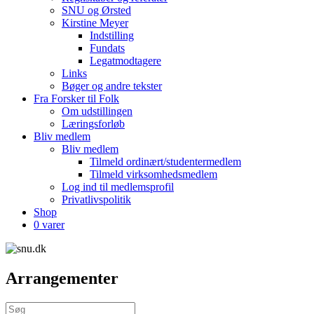
SNU og Ørsted
Kirstine Meyer
Indstilling
Fundats
Legatmodtagere
Links
Bøger og andre tekster
Fra Forsker til Folk
Om udstillingen
Læringsforløb
Bliv medlem
Bliv medlem
Tilmeld ordinært/studentermedlem
Tilmeld virksomhedsmedlem
Log ind til medlemsprofil
Privatlivspolitik
Shop
0 varer
Arrangementer
Søg