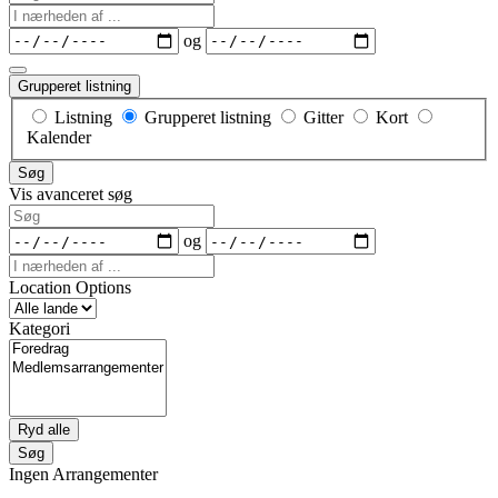
I
nærheden
Datoer
og
af
...
Grupperet listning
Visningstype
Listning
Grupperet listning
Gitter
Kort
for
Kalender
søgeresultater
Søg
Vis avanceret søg
Søg
Datoer
og
I
nærheden
Location Options
af
Land
...
Kategori
Kategori
Ryd alle
Søg
Ingen Arrangementer