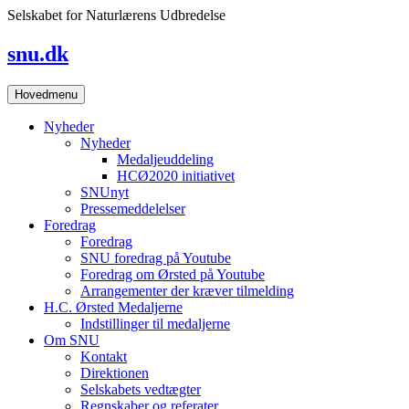
Skip
Selskabet for Naturlærens Udbredelse
to
content
snu.dk
Hovedmenu
Nyheder
Nyheder
Medaljeuddeling
HCØ2020 initiativet
SNUnyt
Pressemeddelelser
Foredrag
Foredrag
SNU foredrag på Youtube
Foredrag om Ørsted på Youtube
Arrangementer der kræver tilmelding
H.C. Ørsted Medaljerne
Indstillinger til medaljerne
Om SNU
Kontakt
Direktionen
Selskabets vedtægter
Regnskaber og referater