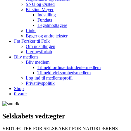
SNU og Ørsted
Kirstine Meyer
Indstilling
Fundats
Legatmodtagere
Links
Bøger og andre tekster
Fra Forsker til Folk
Om udstillingen
Læringsforløb
Bliv medlem
Bliv medlem
Tilmeld ordinært/studentermedlem
Tilmeld virksomhedsmedlem
Log ind til medlemsprofil
Privatlivspolitik
Shop
0 varer
Selskabets vedtægter
VEDTÆGTER FOR SELSKABET FOR NATURLÆRENS