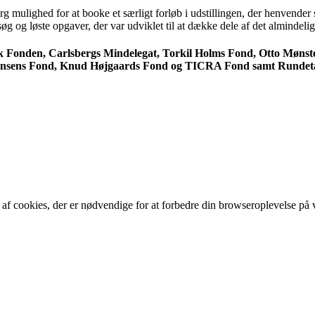
ulighed for at booke et særligt forløb i udstillingen, der henvender sig
orsøg og løste opgaver, der var udviklet til at dække dele af det almindel
disk Fonden, Carlsbergs Mindelegat, Torkil Holms Fond, Otto Mø
Hansens Fond, Knud Højgaards Fond og TICRA Fond samt Rundet
f cookies, der er nødvendige for at forbedre din browseroplevelse på vo