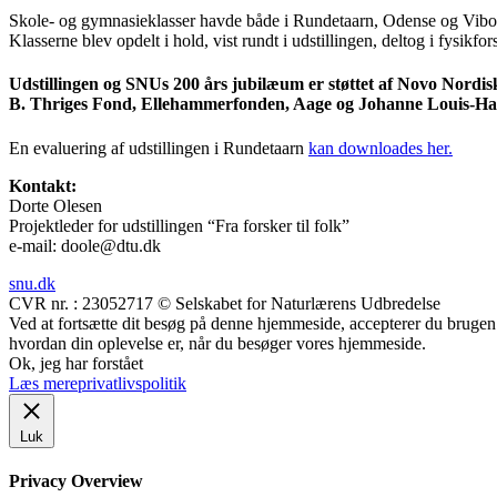
Skole- og gymnasieklasser havde både i Rundetaarn, Odense og Viborg m
Klasserne blev opdelt i hold, vist rundt i udstillingen, deltog i fysikf
Udstillingen og SNUs 200 års jubilæum er støttet af Novo Nor
B. Thriges Fond, Ellehammerfonden, Aage og Johanne Louis-
En evaluering af udstillingen i Rundetaarn
kan downloades her.
Kontakt:
Dorte Olesen
Projektleder for udstillingen “Fra forsker til folk”
e-mail: doole@dtu.dk
snu.dk
CVR nr. : 23052717 © Selskabet for Naturlærens Udbredelse
Ved at fortsætte dit besøg på denne hjemmeside, accepterer du brugen a
hvordan din oplevelse er, når du besøger vores hjemmeside.
Ok, jeg har forstået
Læs mere
privatlivspolitik
Luk
Privacy Overview