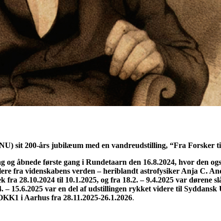
U) sit 200-års jubilæum med en vandreudstilling, “Fra Forsker ti
dag og åbnede første gang i Rundetaarn den 16.8.2024, hvor den 
lere fra videnskabens verden – heriblandt astrofysiker Anja C. An
k fra 28.10.2024 til 10.1.2025, og fra 18.2. – 9.4.2025 var dørene sl
. – 15.6.2025 var en del af udstillingen rykket videre til Syddansk
l DOKK1 i Aarhus fra 28.11.2025-26.1.2026
.