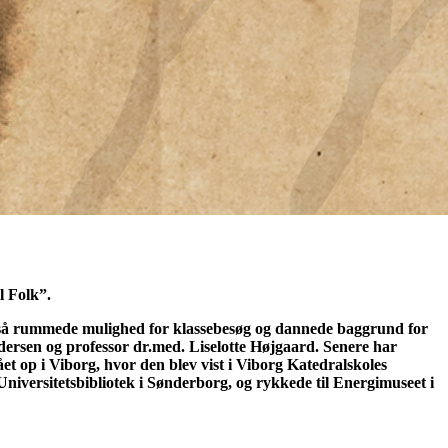
l Folk”.
også rummede mulighed for klassebesøg og dannede baggrund for
dersen og professor dr.med. Liselotte Højgaard.
Senere har
ået op i Viborg, hvor den blev vist i Viborg Katedralskoles
 Universitetsbibliotek i Sønderborg, og rykkede til Energimuseet i