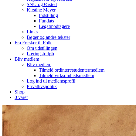
SNU og Ørsted
Kirstine Meyer
Indstilling
Fundats
Legatmodtagere
Links
Bøger og andre tekster
Fra Forsker til Folk
Om udstillingen
Læringsforløb
Bliv medlem
Bliv medlem
Tilmeld ordinært/studentermedlem
Tilmeld virksomhedsmedlem
Log ind til medlemsprofil
Privatlivspolitik
Shop
0 varer