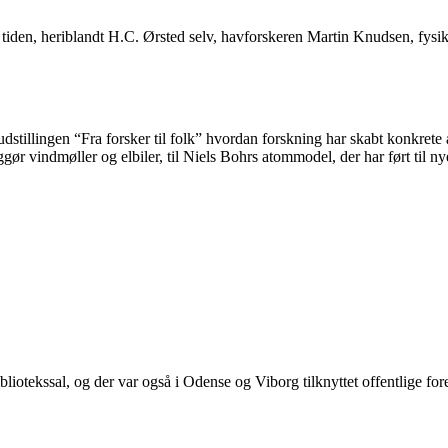
 tiden, heriblandt H.C. Ørsted selv, havforskeren Martin Knudsen, fysi
illingen “Fra forsker til folk” hvordan forskning har skabt konkrete 
ggør vindmøller og elbiler, til Niels Bohrs atommodel, der har ført til
liotekssal, og der var også i Odense og Viborg tilknyttet offentlige for