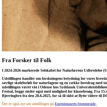
Fra Forsker til Folk
I 2024-2026 markerede Selskabet for Naturlærens Udbredelse (SN
Udstillingen handler om forskningens betydning for vores hver
særlige skoleforløb for naturfagene og en række foredrag med ta
udstillingen været vist i Odense hos Syddansk Universitetsbibliote
Festsal, begge steder også med mulighed for klassebesøg. Fra 15.4
Bjerringbro fra den 28.6.2025, for så til sidst at flytte videre ti
Der er også nyt om udstillingen på
Energimuseets hjemmeside.