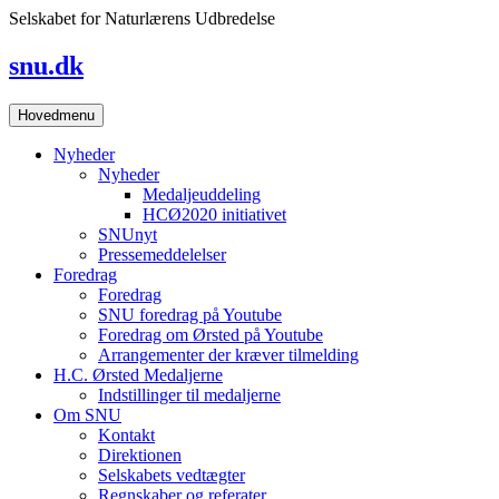
Skip
Selskabet for Naturlærens Udbredelse
to
content
snu.dk
Hovedmenu
Nyheder
Nyheder
Medaljeuddeling
HCØ2020 initiativet
SNUnyt
Pressemeddelelser
Foredrag
Foredrag
SNU foredrag på Youtube
Foredrag om Ørsted på Youtube
Arrangementer der kræver tilmelding
H.C. Ørsted Medaljerne
Indstillinger til medaljerne
Om SNU
Kontakt
Direktionen
Selskabets vedtægter
Regnskaber og referater