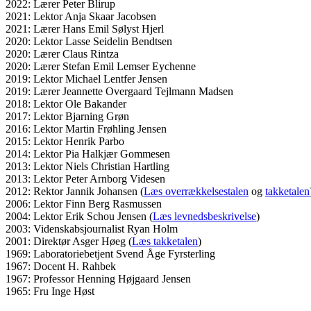
2022: Lærer Peter Blirup
2021: Lektor Anja Skaar Jacobsen
2021: Lærer Hans Emil Sølyst Hjerl
2020: Lektor Lasse Seidelin Bendtsen
2020: Lærer Claus Rintza
2020: Lærer Stefan Emil Lemser Eychenne
2019: Lektor Michael Lentfer Jensen
2019: Lærer Jeannette Overgaard Tejlmann Madsen
2018: Lektor Ole Bakander
2017: Lektor Bjarning Grøn
2016: Lektor Martin Frøhling Jensen
2015: Lektor Henrik Parbo
2014: Lektor Pia Halkjær Gommesen
2013: Lektor Niels Christian Hartling
2013: Lektor Peter Arnborg Videsen
2012: Rektor Jannik Johansen (
Læs overrækkelsestalen
og
takketalen
2006: Lektor Finn Berg Rasmussen
2004: Lektor Erik Schou Jensen (
Læs levnedsbeskrivelse
)
2003: Videnskabsjournalist Ryan Holm
2001: Direktør Asger Høeg (
Læs takketalen
)
1969: Laboratoriebetjent Svend Åge Fyrsterling
1967: Docent H. Rahbek
1967: Professor Henning Højgaard Jensen
1965: Fru Inge Høst