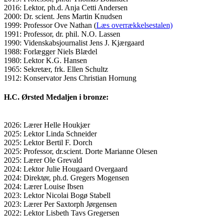
2016: Lektor, ph.d. Anja Cetti Andersen
2000: Dr. scient. Jens Martin Knudsen
1999: Professor Ove Nathan (
Læs overrækkelsestalen)
1991: Professor, dr. phil. N.O. Lassen
1990: Videnskabsjournalist Jens J. Kjærgaard
1988: Forlægger Niels Blædel
1980: Lektor K.G. Hansen
1965: Sekretær, frk. Ellen Schultz
1912: Konservator Jens Christian Hornung
H.C. Ørsted Medaljen i bronze:
2026: Lærer Helle Houkjær
2025: Lektor Linda Schneider
2025: Lektor Bertil F. Dorch
2025: Professor, dr.scient. Dorte Marianne Olesen
2025: Lærer Ole Grevald
2024: Lektor Julie Hougaard Overgaard
2024: Direktør, ph.d. Gregers Mogensen
2024: Lærer Louise Ibsen
2023: Lektor Nicolai Bogø Stabell
2023: Lærer Per Saxtorph Jørgensen
2022: Lektor Lisbeth Tavs Gregersen