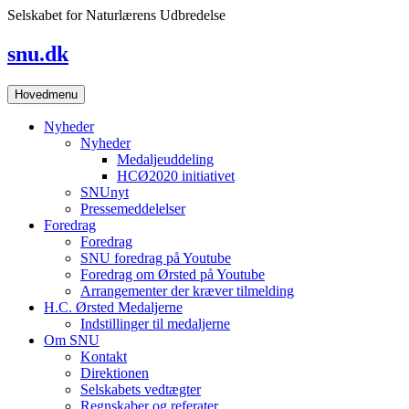
Skip
Selskabet for Naturlærens Udbredelse
to
content
snu.dk
Hovedmenu
Nyheder
Nyheder
Medaljeuddeling
HCØ2020 initiativet
SNUnyt
Pressemeddelelser
Foredrag
Foredrag
SNU foredrag på Youtube
Foredrag om Ørsted på Youtube
Arrangementer der kræver tilmelding
H.C. Ørsted Medaljerne
Indstillinger til medaljerne
Om SNU
Kontakt
Direktionen
Selskabets vedtægter
Regnskaber og referater