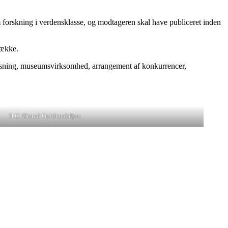
 forskning i verdensklasse, og modtageren skal have publiceret inden
række.
visning, museumsvirksomhed, arrangement af konkurrencer,
H.C. Ørsted Guldmedaljen