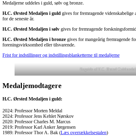
Medaljerne uddeles i guld, sølv og bronze.
H.C. Ørsted Medaljen i guld
gives for fremragende videnskabelige a
for de seneste år.
H.C. Ørsted Medaljen i sølv
gives for fremragende forskningsformid
H.C. Ørsted Medaljen i bronze
gives for mangeårig fremragende fo
foreningsvirksomhed eller tilsvarende.
Frist for indstillinger og indstillingsblanketterne til medaljerne
Bagside af H.C. Ørsted Guldmedal
Medaljemodtagere
H.C. Ørsted Medaljen i guld:
2024: Professor Morten Meldal
2024: Professor Jens Kehlet Nørskov
2020: Professor Charles M. Marcus
2019: Professor Karl Anker Jørgensen
1989: Professor Thor A. Bak (
Læs overrækkelsestalen
)