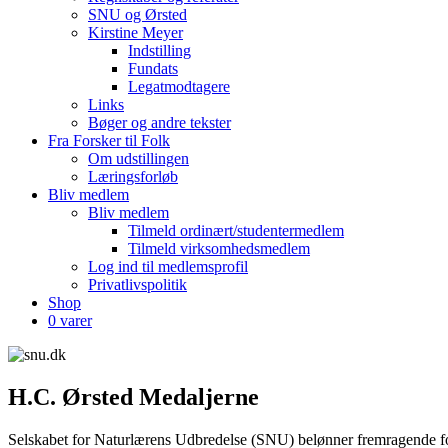
SNU og Ørsted
Kirstine Meyer
Indstilling
Fundats
Legatmodtagere
Links
Bøger og andre tekster
Fra Forsker til Folk
Om udstillingen
Læringsforløb
Bliv medlem
Bliv medlem
Tilmeld ordinært/studentermedlem
Tilmeld virksomhedsmedlem
Log ind til medlemsprofil
Privatlivspolitik
Shop
0 varer
H.C. Ørsted Medaljerne
Selskabet for Naturlærens Udbredelse (SNU) belønner fremragende f