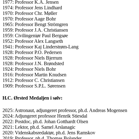
1977: Professor K.A. Jensen
1974: Professor Jens Lindhard
1970: Professor Chr. Møller
1970: Professor Aage Bohr
1965: Professor Bengt Strömgren
1959: Professor J.A. Christiansen
1959: Civilingeniør Paul Bergsøe
1952: Professor Alex Langseth
1941: Professor Kaj Linderstrøm-Lang
1928: Professor P.O. Pedersen
1928: Professor Niels Bjerrum
1928: Professor J.N. Brøndsted
1924: Professor Niels Bohr
1916: Professor Martin Knudsen
1912: Professor C. Christiansen
1909: Professor S.P.L. Sørensen
H.C. Ørsted Medaljen i sølv:
2025: Astronaut, adjungeret professor, ph.d. Andreas Mogensen
2024: Adjungeret professor Henrik Stiesdal
2022: Postdoc, ph.d. Johan Gotthardt Olsen
2021: Lektor, ph.d. Samel Arslanagic
2020: Videnskabsredaktør, ph.d. Jens Ramskov
2019: Professor, ph.d. Thomas Bolander