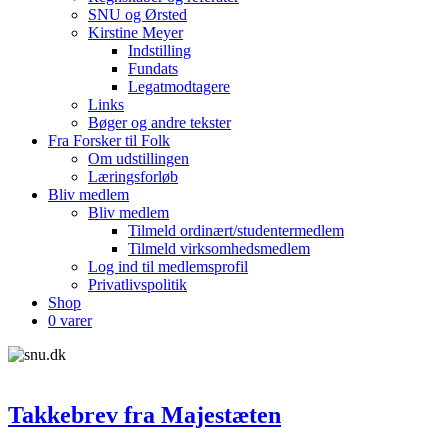
SNU og Ørsted
Kirstine Meyer
Indstilling
Fundats
Legatmodtagere
Links
Bøger og andre tekster
Fra Forsker til Folk
Om udstillingen
Læringsforløb
Bliv medlem
Bliv medlem
Tilmeld ordinært/studentermedlem
Tilmeld virksomhedsmedlem
Log ind til medlemsprofil
Privatlivspolitik
Shop
0 varer
Takkebrev fra Majestæten