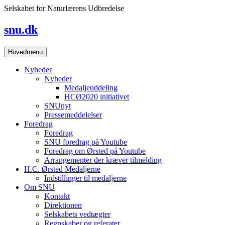
Skip
Selskabet for Naturlærens Udbredelse
to
content
snu.dk
Hovedmenu
Nyheder
Nyheder
Medaljeuddeling
HCØ2020 initiativet
SNUnyt
Pressemeddelelser
Foredrag
Foredrag
SNU foredrag på Youtube
Foredrag om Ørsted på Youtube
Arrangementer der kræver tilmelding
H.C. Ørsted Medaljerne
Indstillinger til medaljerne
Om SNU
Kontakt
Direktionen
Selskabets vedtægter
Regnskaber og referater