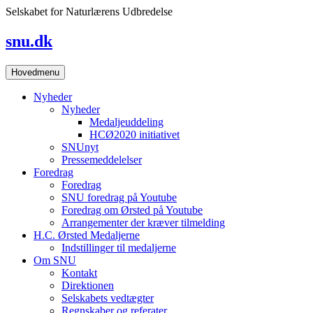
Skip
Selskabet for Naturlærens Udbredelse
to
content
snu.dk
Hovedmenu
Nyheder
Nyheder
Medaljeuddeling
HCØ2020 initiativet
SNUnyt
Pressemeddelelser
Foredrag
Foredrag
SNU foredrag på Youtube
Foredrag om Ørsted på Youtube
Arrangementer der kræver tilmelding
H.C. Ørsted Medaljerne
Indstillinger til medaljerne
Om SNU
Kontakt
Direktionen
Selskabets vedtægter
Regnskaber og referater