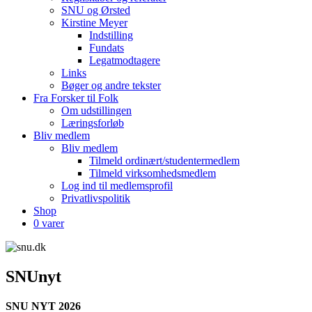
SNU og Ørsted
Kirstine Meyer
Indstilling
Fundats
Legatmodtagere
Links
Bøger og andre tekster
Fra Forsker til Folk
Om udstillingen
Læringsforløb
Bliv medlem
Bliv medlem
Tilmeld ordinært/studentermedlem
Tilmeld virksomhedsmedlem
Log ind til medlemsprofil
Privatlivspolitik
Shop
0 varer
SNUnyt
SNU NYT 2026