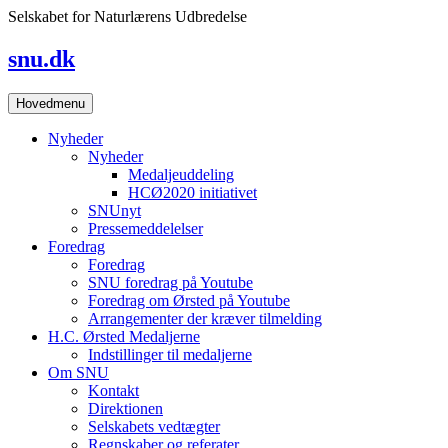
Skip
Selskabet for Naturlærens Udbredelse
to
content
snu.dk
Hovedmenu
Nyheder
Nyheder
Medaljeuddeling
HCØ2020 initiativet
SNUnyt
Pressemeddelelser
Foredrag
Foredrag
SNU foredrag på Youtube
Foredrag om Ørsted på Youtube
Arrangementer der kræver tilmelding
H.C. Ørsted Medaljerne
Indstillinger til medaljerne
Om SNU
Kontakt
Direktionen
Selskabets vedtægter
Regnskaber og referater