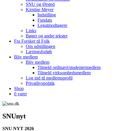
SNU og Ørsted
Kirstine Meyer
Indstilling
Fundats
Legatmodtagere
Links
Bøger og andre tekster
Fra Forsker til Folk
Om udstillingen
Læringsforløb
Bliv medlem
Bliv medlem
Tilmeld ordinært/studentermedlem
Tilmeld virksomhedsmedlem
Log ind til medlemsprofil
Privatlivspolitik
Shop
0 varer
SNUnyt
SNU NYT 2026