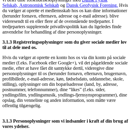
Selskab,
Astronomisk Selskab
og
Dansk Geofysisk Forening.
Hvis
du vælger at oprette et medlemsskab hos os kan dine informationer
(herunder fornavn, efternavn, adresse og e-mail adresse). blive
videresendt til en eller flere af de ovenstående tredjeparter. I
tredjeparters supplerende privatlivspolitik kan du ligeledes finde
anvendelse for behandling af dine personoplysninger.
3.1.3 Registreringsoplysninger som du giver sociale medier lov
til at dele med os.
Hvis du vælger at oprette en konto hos os via din konto på sociale
medier (f.eks. Facebook eller Google+), vil det pågældende sociale
medie, efter at have fået dit samtykke dertil, videregive dine
personoplysninger til os (herunder fornavn, efternavn, brugernavn,
profilbillede, e-mail-adresse, køn, fødselsdato, uddannelse, skole,
stilling), oplysninger om din bopælsadresse (land, by, adresse,
postnummer, telefonnummer), dine “likes” (f.eks. sider,
yndlingsfilm, yndlingsmusik, yndlings-fjernsynsprogrammer), dine
opslag, din venneliste og anden information, som måtte være
offentlig tilgængelig.
3.1.3 Personoplysninger som vi indsamler i kraft af din brug af
vores ydelser.