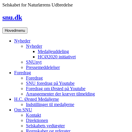
Skip
Selskabet for Naturlærens Udbredelse
to
content
snu.dk
Hovedmenu
Nyheder
Nyheder
Medaljeuddeling
HCØ2020 initiativet
SNUnyt
Pressemeddelelser
Foredrag
Foredrag
SNU foredrag på Youtube
Foredrag om Ørsted på Youtube
Arrangementer der kræver tilmelding
H.C. Ørsted Medaljerne
Indstillinger til medaljerne
Om SNU
Kontakt
Direktionen
Selskabets vedtægter
Regnskaber og referater