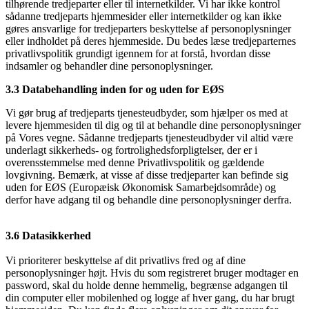
tilhørende tredjeparter eller til internetkilder. Vi har ikke kontrol
sådanne tredjeparts hjemmesider eller internetkilder og kan ikke
gøres ansvarlige for tredjeparters beskyttelse af personoplysninger
eller indholdet på deres hjemmeside. Du bedes læse tredjeparternes
privatlivspolitik grundigt igennem for at forstå, hvordan disse
indsamler og behandler dine personoplysninger.
3.3 Databehandling inden for og uden for EØS
Vi gør brug af tredjeparts tjenesteudbyder, som hjælper os med at
levere hjemmesiden til dig og til at behandle dine personoplysninger
på Vores vegne. Sådanne tredjeparts tjenesteudbyder vil altid være
underlagt sikkerheds- og fortrolighedsforpligtelser, der er i
overensstemmelse med denne Privatlivspolitik og gældende
lovgivning. Bemærk, at visse af disse tredjeparter kan befinde sig
uden for EØS (Europæisk Økonomisk Samarbejdsområde) og
derfor have adgang til og behandle dine personoplysninger derfra.
3.6 Datasikkerhed
Vi prioriterer beskyttelse af dit privatlivs fred og af dine
personoplysninger højt. Hvis du som registreret bruger modtager en
password, skal du holde denne hemmelig, begrænse adgangen til
din computer eller mobilenhed og logge af hver gang, du har brugt