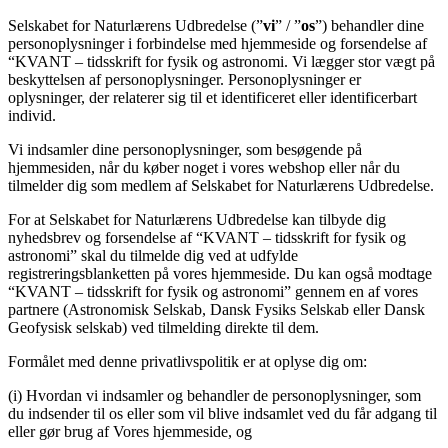
Selskabet for Naturlærens Udbredelse (”
vi
” / ”
os
”) behandler dine
personoplysninger i forbindelse med hjemmeside og forsendelse af
“KVANT – tidsskrift for fysik og astronomi. Vi lægger stor vægt på
beskyttelsen af personoplysninger. Personoplysninger er
oplysninger, der relaterer sig til et identificeret eller identificerbart
individ.
Vi indsamler dine personoplysninger, som besøgende på
hjemmesiden, når du køber noget i vores webshop eller når du
tilmelder dig som medlem af Selskabet for Naturlærens Udbredelse.
For at Selskabet for Naturlærens Udbredelse kan tilbyde dig
nyhedsbrev og forsendelse af “KVANT – tidsskrift for fysik og
astronomi” skal du tilmelde dig ved at udfylde
registreringsblanketten på vores hjemmeside. Du kan også modtage
“KVANT – tidsskrift for fysik og astronomi” gennem en af vores
partnere (Astronomisk Selskab, Dansk Fysiks Selskab eller Dansk
Geofysisk selskab) ved tilmelding direkte til dem.
Formålet med denne privatlivspolitik er at oplyse dig om:
(i) Hvordan vi indsamler og behandler de personoplysninger, som
du indsender til os eller som vil blive indsamlet ved du får adgang til
eller gør brug af Vores hjemmeside, og