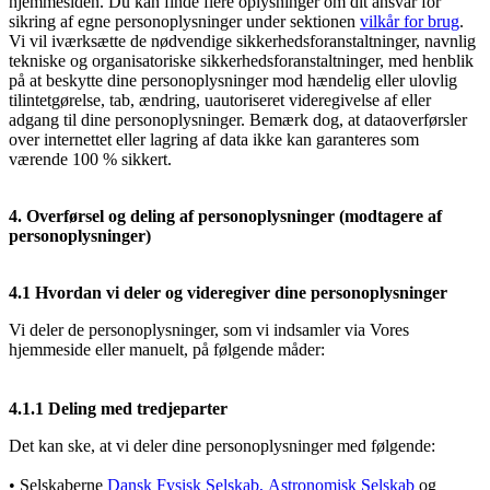
hjemmesiden. Du kan finde flere oplysninger om dit ansvar for
sikring af egne personoplysninger under sektionen
vilkår for brug
.
Vi vil iværksætte de nødvendige sikkerhedsforanstaltninger, navnlig
tekniske og organisatoriske sikkerhedsforanstaltninger, med henblik
på at beskytte dine personoplysninger mod hændelig eller ulovlig
tilintetgørelse, tab, ændring, uautoriseret videregivelse af eller
adgang til dine personoplysninger. Bemærk dog, at dataoverførsler
over internettet eller lagring af data ikke kan garanteres som
værende 100 % sikkert.
4.
Overførsel og deling af personoplysninger (modtagere af
personoplysninger)
4.1 Hvordan vi deler og videregiver dine personoplysninger
Vi deler de personoplysninger, som vi indsamler via Vores
hjemmeside eller manuelt, på følgende måder:
4.1.1 Deling med tredjeparter
Det kan ske, at vi deler dine personoplysninger med følgende:
• Selskaberne
Dansk Fysisk Selskab,
Astronomisk Selskab
og