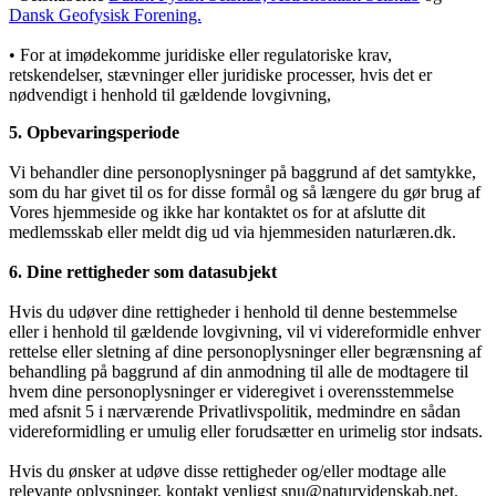
Dansk Geofysisk Forening.
• For at imødekomme juridiske eller regulatoriske krav,
retskendelser, stævninger eller juridiske processer, hvis det er
nødvendigt i henhold til gældende lovgivning,
5. Opbevaringsperiode
Vi behandler dine personoplysninger på baggrund af det samtykke,
som du har givet til os for disse formål og så længere du gør brug af
Vores hjemmeside og ikke har kontaktet os for at afslutte dit
medlemsskab eller meldt dig ud via hjemmesiden naturlæren.dk.
6. Dine rettigheder som datasubjekt
Hvis du udøver dine rettigheder i henhold til denne bestemmelse
eller i henhold til gældende lovgivning, vil vi videreformidle enhver
rettelse eller sletning af dine personoplysninger eller begrænsning af
behandling på baggrund af din anmodning til alle de modtagere til
hvem dine personoplysninger er videregivet i overensstemmelse
med afsnit 5 i nærværende Privatlivspolitik, medmindre en sådan
videreformidling er umulig eller forudsætter en urimelig stor indsats.
Hvis du ønsker at udøve disse rettigheder og/eller modtage alle
relevante oplysninger, kontakt venligst snu@naturvidenskab.net.