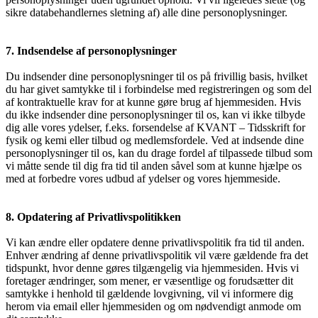
sikre databehandlernes sletning af) alle dine personoplysninger.
7. Indsendelse af personoplysninger
Du indsender dine personoplysninger til os på frivillig basis, hvilket
du har givet samtykke til i forbindelse med registreringen og som del
af kontraktuelle krav for at kunne gøre brug af hjemmesiden. Hvis
du ikke indsender dine personoplysninger til os, kan vi ikke tilbyde
dig alle vores ydelser, f.eks. forsendelse af KVANT – Tidsskrift for
fysik og kemi eller tilbud og medlemsfordele. Ved at indsende dine
personoplysninger til os, kan du drage fordel af tilpassede tilbud som
vi måtte sende til dig fra tid til anden såvel som at kunne hjælpe os
med at forbedre vores udbud af ydelser og vores hjemmeside.
8. Opdatering af Privatlivspolitikken
Vi kan ændre eller opdatere denne privatlivspolitik fra tid til anden.
Enhver ændring af denne privatlivspolitik vil være gældende fra det
tidspunkt, hvor denne gøres tilgængelig via hjemmesiden. Hvis vi
foretager ændringer, som mener, er væsentlige og forudsætter dit
samtykke i henhold til gældende lovgivning, vil vi informere dig
herom via email eller hjemmesiden og om nødvendigt anmode om