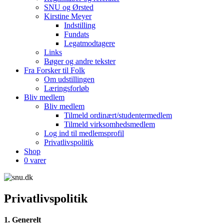
SNU og Ørsted
Kirstine Meyer
Indstilling
Fundats
Legatmodtagere
Links
Bøger og andre tekster
Fra Forsker til Folk
Om udstillingen
Læringsforløb
Bliv medlem
Bliv medlem
Tilmeld ordinært/studentermedlem
Tilmeld virksomhedsmedlem
Log ind til medlemsprofil
Privatlivspolitik
Shop
0 varer
Privatlivspolitik
1. Generelt