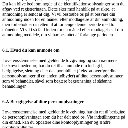
Du kan blive bedt om nogle af de identifikationsoplysninger som du
afgav ved registreringen. Dette sker med henblik på at sikre, at
anmodning er sendt af dig. Vi vil bestræbe os på at besvare din
anmodning inden for en måned efter modtagelse af din anmodning,
men forbeholder os retten til at forlænge denne periode med to
måneder. Vi vil i så fald inden for en måned efter modtagelse af din
anmodning meddele, om vi har besluttet af forlænge perioden.
6.1. Hvad du kan anmode om
I overensstemmelse med gældende lovgivning og som nærmere
beskrevet nedenfor, har du ret til at anmode om indsigt i,
berigtigelse, sletning eller dataportabilitet (f.eks. at overføre dine
personoplysninger til en anden udbyder) af dine personoplysninger,
som vi behandler, såvel som begære begrænsning af sådanne
behandlinger.
6.2. Berigtigelse af dine personoplysninger
I overensstemmelse med gældende lovgivning har du ret til berigtige
de personoplysninger, som du har delt med os. Via indstillingerne på
din enhed, kan du opdatere dine kontooplysninger og ændre
profilindstillinger.