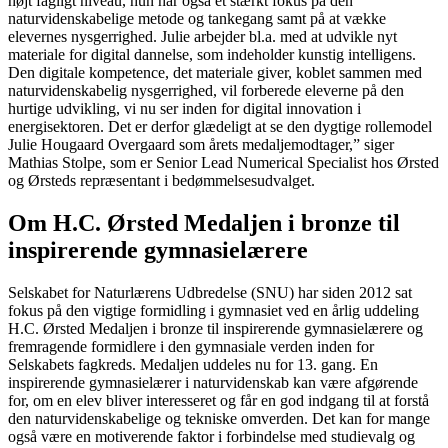
højt fagligt niveau, hun har også et stærkt fokus på den
naturvidenskabelige metode og tankegang samt på at vække
elevernes nysgerrighed. Julie arbejder bl.a. med at udvikle nyt
materiale for digital dannelse, som indeholder kunstig intelligens.
Den digitale kompetence, det materiale giver, koblet sammen med
naturvidenskabelig nysgerrighed, vil forberede eleverne på den
hurtige udvikling, vi nu ser inden for digital innovation i
energisektoren. Det er derfor glædeligt at se den dygtige rollemodel
Julie Hougaard Overgaard som årets medaljemodtager,” siger
Mathias Stolpe, som er Senior Lead Numerical Specialist hos Ørsted
og Ørsteds repræsentant i bedømmelsesudvalget.
Om H.C. Ørsted Medaljen i bronze til
inspirerende gymnasielærere
Selskabet for Naturlærens Udbredelse (SNU) har siden 2012 sat
fokus på den vigtige formidling i gymnasiet ved en årlig uddeling
H.C. Ørsted Medaljen i bronze til inspirerende gymnasielærere og
fremragende formidlere i den gymnasiale verden inden for
Selskabets fagkreds. Medaljen uddeles nu for 13. gang. En
inspirerende gymnasielærer i naturvidenskab kan være afgørende
for, om en elev bliver interesseret og får en god indgang til at forstå
den naturvidenskabelige og tekniske omverden. Det kan for mange
også være en motiverende faktor i forbindelse med studievalg og