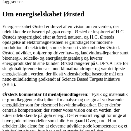
faggrænser.
Om energiselskabet Ørsted
Energiselskabet Ørsted er drevet af en vision om en verden, der
udelukkende er baseret på grøn energi. Ørsted er inspireret af H.C.
Ørsteds nysgerrighed efter at forstå naturen, og H.C. Ørsteds
opdagelse af elektromagnetismen er grundlaget for moderne
produktion af elektricitet, som er kernen i virksomheden Ørsted.
Ørsted udvikler, opfører og driver hav- og landvindmølleparker samt
bioenergi-, solcelle- og energilagringsanlæg og leverer
energiprodukter til sine kunder. Ørsted rangerer på CDP’s A-liste for
sin globalt førende indsats mod klimaforandringer og var det første
energiselskab i verden, der fik sit videnskabeligt baserede mål om
netto-nuludledning godkendt af Science Based Targets initiative
(SBTi).
Ørsteds kommentar til medaljemodtageren
: ”Fysik og matematik
er grundlæggende discipliner for analyse og design af vedvarende
energikilder som for eksempel havvindmølleparker. De er derfor
centrale kompetencer, der støtter vores vision om en verden, der
kører udelukkende på grøn energi. Det er enormt vigtigt for unge at
have gode rollemodeller som Julie Hougaard Overgaard. Hun
arbejder ikke alene for, at eleverne udvikler gode kompetencer og et