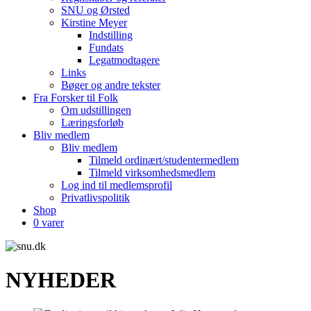
SNU og Ørsted
Kirstine Meyer
Indstilling
Fundats
Legatmodtagere
Links
Bøger og andre tekster
Fra Forsker til Folk
Om udstillingen
Læringsforløb
Bliv medlem
Bliv medlem
Tilmeld ordinært/studentermedlem
Tilmeld virksomhedsmedlem
Log ind til medlemsprofil
Privatlivspolitik
Shop
0 varer
NYHEDER