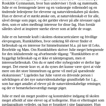
Roskilde Gymnasium, hvor hun underviser i fysik og matematik.
Julie er en fremragende lærer og en vaskeægte rollemodel og en
tindrende ledestjerne for eleverne og naturvidenskaben på skolen.
Hun er drevet af et stærkt ønske om, at naturvidenskab er for alle,
såvel drenge som piger, og det gælder elever på alle niveauer også
dem, som er uden medbragt interesse for disse fag. Hun forstår
således såvel at inspirere stærke elever som at løfte de svage.
Julie er en bærende kraft i skolens ekstracurriculære og frivillige
elevprogram, Rumklubben, hvor omkring 60 elever finder et
fællesskab og en interesse for himmelrummet bl.a. på ture til f.eks.
Brorfelde og Møn. Om Rumklubben skriver Julie meget betegnende
for den inkluderende og afvæbnende tilgang: ”Rumklubben er et
hyggeligt fællesskab og er ikke et talentprogram, men et
interessefællesskab. Om du er nørd eller nybegynder er derfor lige
meget. Det eneste krav er, at du synes det kunne være sjovt at vide
mere om det store himmelrum og gerne vil med på spændende
ekskursioner.” Ligeledes har Julie været en drivende person i
udviklingen af det nye naturvidenskabelige grundforløb for 1.g.,
som har øget antallet af elever på de naturvidenskabelige retninger,
og der er bemærkelsesværdigt mange piger.
Julie er med sin meget positive og konstruktive indgang til skolen
meget afholdt af sine elever og af kollegerne. Hun er eftertragtet som
pædagogikum vejleder, og hun er forankret i sine faggrupper. Hun