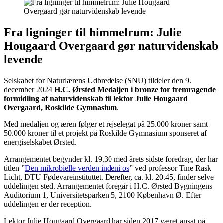
Fra ligninger til himmelrum: Julie
Hougaard Overgaard gør naturvidenskab
levende
Selskabet for Naturlærens Udbredelse (SNU) tildeler den 9.
december 2024
H.C. Ørsted Medaljen i bronze for fremragende
formidling af naturvidenskab til lektor Julie Hougaard
Overgaard, Roskilde Gymnasium
.
Med medaljen og æren følger et rejselegat på 25.000 kroner samt
50.000 kroner til et projekt på Roskilde Gymnasium sponseret af
energiselskabet Ørsted.
Arrangementet begynder kl. 19.30 med årets sidste foredrag, der har
titlen ”
Den mikrobielle verden indeni os
” ved professor Tine Rask
Licht, DTU Fødevareinstituttet. Derefter, ca. kl. 20.45, finder selve
uddelingen sted. Arrangementet foregår i H.C. Ørsted Bygningens
Auditorium 1, Universitetsparken 5, 2100 København Ø. Efter
uddelingen er der reception.
Lektor Julie Hougaard Overgaard har siden 2017 været ansat på