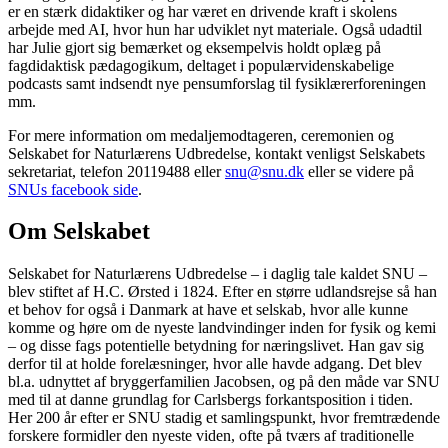
er en stærk didaktiker og har været en drivende kraft i skolens
arbejde med AI, hvor hun har udviklet nyt materiale. Også udadtil
har Julie gjort sig bemærket og eksempelvis holdt oplæg på
fagdidaktisk pædagogikum, deltaget i populærvidenskabelige
podcasts samt indsendt nye pensumforslag til fysiklærerforeningen
mm.
For mere information om medaljemodtageren, ceremonien og
Selskabet for Naturlærens Udbredelse, kontakt venligst Selskabets
sekretariat, telefon 20119488 eller
snu@snu.dk
eller se videre på
SNUs facebook side
.
Om Selskabet
Selskabet for Naturlærens Udbredelse – i daglig tale kaldet SNU –
blev stiftet af H.C. Ørsted i 1824. Efter en større udlandsrejse så han
et behov for også i Danmark at have et selskab, hvor alle kunne
komme og høre om de nyeste landvindinger inden for fysik og kemi
– og disse fags potentielle betydning for næringslivet. Han gav sig
derfor til at holde forelæsninger, hvor alle havde adgang. Det blev
bl.a. udnyttet af bryggerfamilien Jacobsen, og på den måde var SNU
med til at danne grundlag for Carlsbergs forkantsposition i tiden.
Her 200 år efter er SNU stadig et samlingspunkt, hvor fremtrædende
forskere formidler den nyeste viden, ofte på tværs af traditionelle