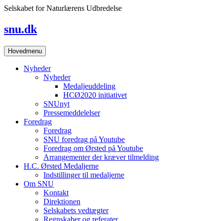
Skip
Selskabet for Naturlærens Udbredelse
to
content
snu.dk
Hovedmenu
Nyheder
Nyheder
Medaljeuddeling
HCØ2020 initiativet
SNUnyt
Pressemeddelelser
Foredrag
Foredrag
SNU foredrag på Youtube
Foredrag om Ørsted på Youtube
Arrangementer der kræver tilmelding
H.C. Ørsted Medaljerne
Indstillinger til medaljerne
Om SNU
Kontakt
Direktionen
Selskabets vedtægter
Regnskaber og referater