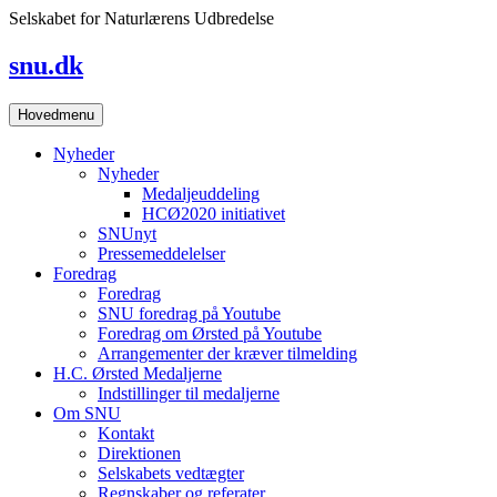
Skip
Selskabet for Naturlærens Udbredelse
to
content
snu.dk
Hovedmenu
Nyheder
Nyheder
Medaljeuddeling
HCØ2020 initiativet
SNUnyt
Pressemeddelelser
Foredrag
Foredrag
SNU foredrag på Youtube
Foredrag om Ørsted på Youtube
Arrangementer der kræver tilmelding
H.C. Ørsted Medaljerne
Indstillinger til medaljerne
Om SNU
Kontakt
Direktionen
Selskabets vedtægter
Regnskaber og referater