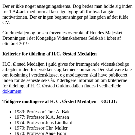
Der er ikke noget ansøgningsskema. Dog bedes man holde sig inden
for 1 A4-ark med normal læselige typografi for hvad angår
motivationen. Der er ingen begrænsninger på længden af det fulde
CV.
Guldmedaljen og prisen forventes overrakt af Hendes Majestæt
Dronningen i det Kongelige Videnskabernes Selskab i løbet af
efteråret 2019
Kriterier for tildeling af H.C. Ørsted Medaljen
H.C. Ørsted Medaljen i guld gives for fremragende videnskabelige
arbejder inden for fysikkens og kemiens områder. Der skal være tale
om forskning i verdensklasse, og modtageren skal have publiceret
inden for de seneste seks år. Yderligere information om kriterierne
for tildeling af H. C. Ørsted Guldmedaljen findes i vedhæftede
dokument
.
Tidligere modtagere af H. C. Ørsted Medaljen – GULD:
1989: Professor Thor A. Bak
1977: Professor K.A. Jensen
1974: Professor Jens Lindhard
1970: Professor Chr. Møller
1970: Professor Aage Bohr