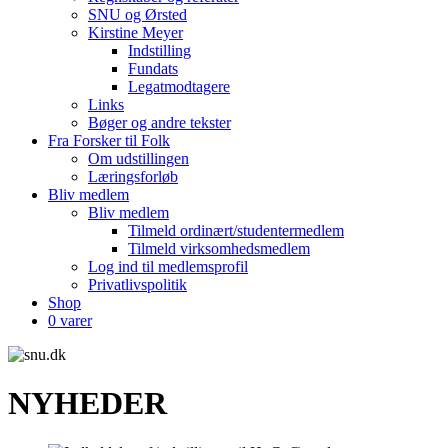
SNU og Ørsted
Kirstine Meyer
Indstilling
Fundats
Legatmodtagere
Links
Bøger og andre tekster
Fra Forsker til Folk
Om udstillingen
Læringsforløb
Bliv medlem
Bliv medlem
Tilmeld ordinært/studentermedlem
Tilmeld virksomhedsmedlem
Log ind til medlemsprofil
Privatlivspolitik
Shop
0 varer
NYHEDER