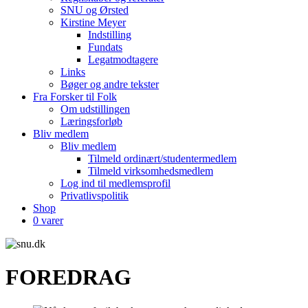
SNU og Ørsted
Kirstine Meyer
Indstilling
Fundats
Legatmodtagere
Links
Bøger og andre tekster
Fra Forsker til Folk
Om udstillingen
Læringsforløb
Bliv medlem
Bliv medlem
Tilmeld ordinært/studentermedlem
Tilmeld virksomhedsmedlem
Log ind til medlemsprofil
Privatlivspolitik
Shop
0 varer
FOREDRAG