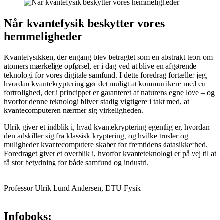
Når kvantefysik beskytter vores
hemmeligheder
Kvantefysikken, der engang blev betragtet som en abstrakt teori om
atomers mærkelige opførsel, er i dag ved at blive en afgørende
teknologi for vores digitale samfund. I dette foredrag fortæller jeg,
hvordan kvantekryptering gør det muligt at kommunikere med en
fortrolighed, der i princippet er garanteret af naturens egne love – og
hvorfor denne teknologi bliver stadig vigtigere i takt med, at
kvantecomputeren nærmer sig virkeligheden.
Ulrik giver et indblik i, hvad kvantekryptering egentlig er, hvordan
den adskiller sig fra klassisk kryptering, og hvilke trusler og
muligheder kvantecomputere skaber for fremtidens datasikkerhed.
Foredraget giver et overblik i, hvorfor kvanteteknologi er på vej til at
få stor betydning for både samfund og industri.
Professor Ulrik Lund Andersen, DTU Fysik
Infoboks: