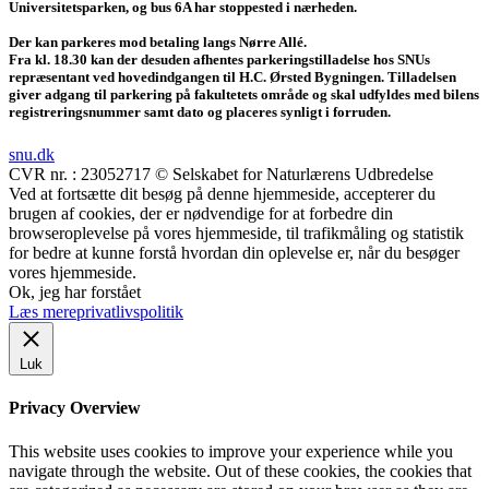
Universitetsparken, og bus 6A har stoppested i nærheden.
Der kan parkeres mod betaling langs Nørre Allé.
Fra kl. 18.30 kan der desuden afhentes parkeringstilladelse hos SNUs
repræsentant ved hovedindgangen til H.C. Ørsted Bygningen. Tilladelsen
giver adgang til parkering på fakultetets område og skal udfyldes med bilens
registreringsnummer samt dato og placeres synligt i forruden.
snu.dk
CVR nr. : 23052717 © Selskabet for Naturlærens Udbredelse
Ved at fortsætte dit besøg på denne hjemmeside, accepterer du
brugen af cookies, der er nødvendige for at forbedre din
browseroplevelse på vores hjemmeside, til trafikmåling og statistik
for bedre at kunne forstå hvordan din oplevelse er, når du besøger
vores hjemmeside.
Ok, jeg har forstået
Læs mere
privatlivspolitik
Luk
Privacy Overview
This website uses cookies to improve your experience while you
navigate through the website. Out of these cookies, the cookies that