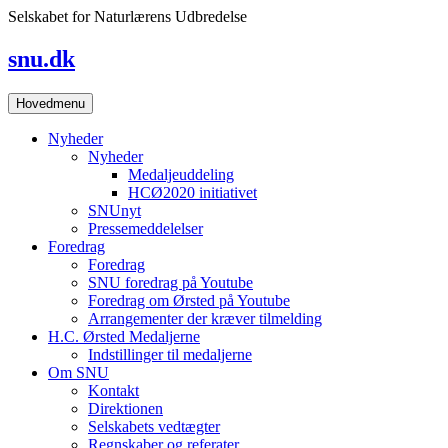
Skip
Selskabet for Naturlærens Udbredelse
to
content
snu.dk
Hovedmenu
Nyheder
Nyheder
Medaljeuddeling
HCØ2020 initiativet
SNUnyt
Pressemeddelelser
Foredrag
Foredrag
SNU foredrag på Youtube
Foredrag om Ørsted på Youtube
Arrangementer der kræver tilmelding
H.C. Ørsted Medaljerne
Indstillinger til medaljerne
Om SNU
Kontakt
Direktionen
Selskabets vedtægter
Regnskaber og referater