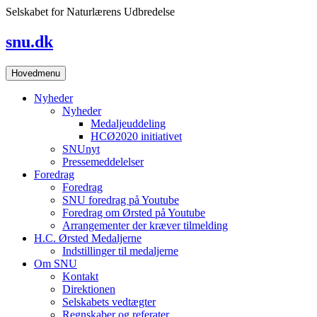
Skip
Selskabet for Naturlærens Udbredelse
to
content
snu.dk
Hovedmenu
Nyheder
Nyheder
Medaljeuddeling
HCØ2020 initiativet
SNUnyt
Pressemeddelelser
Foredrag
Foredrag
SNU foredrag på Youtube
Foredrag om Ørsted på Youtube
Arrangementer der kræver tilmelding
H.C. Ørsted Medaljerne
Indstillinger til medaljerne
Om SNU
Kontakt
Direktionen
Selskabets vedtægter
Regnskaber og referater