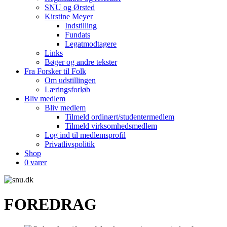
SNU og Ørsted
Kirstine Meyer
Indstilling
Fundats
Legatmodtagere
Links
Bøger og andre tekster
Fra Forsker til Folk
Om udstillingen
Læringsforløb
Bliv medlem
Bliv medlem
Tilmeld ordinært/studentermedlem
Tilmeld virksomhedsmedlem
Log ind til medlemsprofil
Privatlivspolitik
Shop
0 varer
FOREDRAG