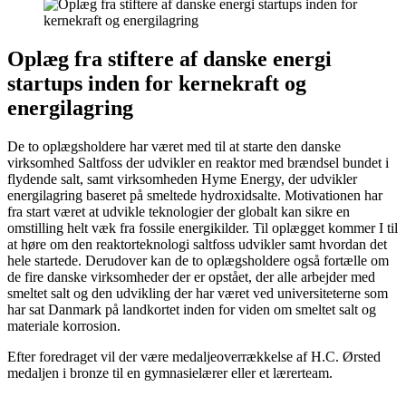
Oplæg fra stiftere af danske energi
startups inden for kernekraft og
energilagring
De to oplægsholdere har været med til at starte den danske
virksomhed Saltfoss der udvikler en reaktor med brændsel bundet i
flydende salt, samt virksomheden Hyme Energy, der udvikler
energilagring baseret på smeltede hydroxidsalte. Motivationen har
fra start været at udvikle teknologier der globalt kan sikre en
omstilling helt væk fra fossile energikilder. Til oplægget kommer I til
at høre om den reaktorteknologi saltfoss udvikler samt hvordan det
hele startede. Derudover kan de to oplægsholdere også fortælle om
de fire danske virksomheder der er opstået, der alle arbejder med
smeltet salt og den udvikling der har været ved universiteterne som
har sat Danmark på landkortet inden for viden om smeltet salt og
materiale korrosion.
Efter foredraget vil der være medaljeoverrækkelse af H.C. Ørsted
medaljen i bronze til en gymnasielærer eller et lærerteam.