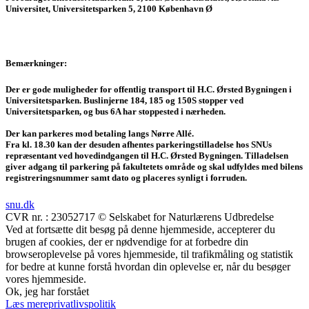
Universitet, Universitetsparken 5, 2100 København Ø
Bemærkninger:
Der er gode muligheder for offentlig transport til H.C. Ørsted Bygningen i
Universitetsparken. Buslinjerne 184, 185 og 150S stopper ved
Universitetsparken, og bus 6A har stoppested i nærheden.
Der kan parkeres mod betaling langs Nørre Allé.
Fra kl. 18.30 kan der desuden afhentes parkeringstilladelse hos SNUs
repræsentant ved hovedindgangen til H.C. Ørsted Bygningen. Tilladelsen
giver adgang til parkering på fakultetets område og skal udfyldes med bilens
registreringsnummer samt dato og placeres synligt i forruden.
snu.dk
CVR nr. : 23052717 © Selskabet for Naturlærens Udbredelse
Ved at fortsætte dit besøg på denne hjemmeside, accepterer du
brugen af cookies, der er nødvendige for at forbedre din
browseroplevelse på vores hjemmeside, til trafikmåling og statistik
for bedre at kunne forstå hvordan din oplevelse er, når du besøger
vores hjemmeside.
Ok, jeg har forstået
Læs mere
privatlivspolitik