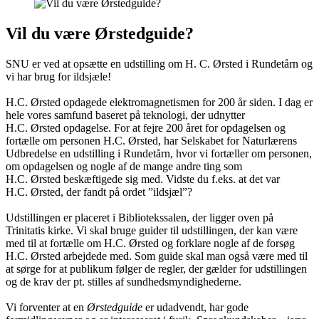
Vil du være Ørstedguide?
SNU er ved at opsætte en udstilling om H. C. Ørsted i Rundetårn og
vi har brug for ildsjæle!
H.C. Ørsted opdagede elektromagnetismen for 200 år siden. I dag er
hele vores samfund baseret på teknologi, der udnytter
H.C. Ørsted opdagelse. For at fejre 200 året for opdagelsen og
fortælle om personen H.C. Ørsted, har Selskabet for Naturlærens
Udbredelse en udstilling i Rundetårn, hvor vi fortæller om personen,
om opdagelsen og nogle af de mange andre ting som
H.C. Ørsted beskæftigede sig med. Vidste du f.eks. at det var
H.C. Ørsted, der fandt på ordet ”ildsjæl”?
Udstillingen er placeret i Bibliotekssalen, der ligger oven på
Trinitatis kirke. Vi skal bruge guider til udstillingen, der kan være
med til at fortælle om H.C. Ørsted og forklare nogle af de forsøg
H.C. Ørsted arbejdede med. Som guide skal man også være med til
at sørge for at publikum følger de regler, der gælder for udstillingen
og de krav der pt. stilles af sundhedsmyndighederne.
Vi forventer at en
Ørstedguide
er udadvendt, har gode