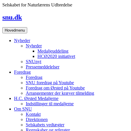
Skip
Selskabet for Naturlærens Udbredelse
to
content
snu.dk
Hovedmenu
Nyheder
Nyheder
Medaljeuddeling
HCØ2020 initiativet
SNUnyt
Pressemeddelelser
Foredrag
Foredrag
SNU foredrag på Youtube
Foredrag om Ørsted på Youtube
Arrangementer der kræver tilmelding
H.C. Ørsted Medaljerne
Indstillinger til medaljerne
Om SNU
Kontakt
Direktionen
Selskabets vedtægter
Regnskaber og referater