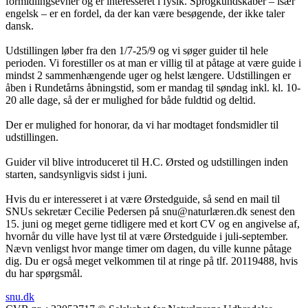
formidlingsevner og er interesseret i fysik. Sprogkundskaber – især
engelsk – er en fordel, da der kan være besøgende, der ikke taler
dansk.
Udstillingen løber fra den 1/7-25/9 og vi søger guider til hele
perioden. Vi forestiller os at man er villig til at påtage at være guide i
mindst 2 sammenhængende uger og helst længere. Udstillingen er
åben i Rundetårns åbningstid, som er mandag til søndag inkl. kl. 10-
20 alle dage, så der er mulighed for både fuldtid og deltid.
Der er mulighed for honorar, da vi har modtaget fondsmidler til
udstillingen.
Guider vil blive introduceret til H.C. Ørsted og udstillingen inden
starten, sandsynligvis sidst i juni.
Hvis du er interesseret i at være Ørstedguide, så send en mail til
SNUs sekretær Cecilie Pedersen på snu@naturlæren.dk senest den
15. juni og meget gerne tidligere med et kort CV og en angivelse af,
hvornår du ville have lyst til at være Ørstedguide i juli-september.
Nævn venligst hvor mange timer om dagen, du ville kunne påtage
dig. Du er også meget velkommen til at ringe på tlf. 20119488, hvis
du har spørgsmål.
snu.dk