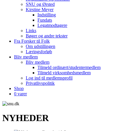
SNU og Ørsted
Kirstine Meyer
Indstilling
Fundats
Legatmodtagere
Links
Bøger og andre tekster
Fra Forsker til Folk
Om udstillingen
Læringsforløb
Bliv medlem
Bliv medlem
Tilmeld ordinært/studentermedlem
Tilmeld virksomhedsmedlem
Log ind til medlemsprofil
Privatlivspolitik
Shop
0 varer
NYHEDER