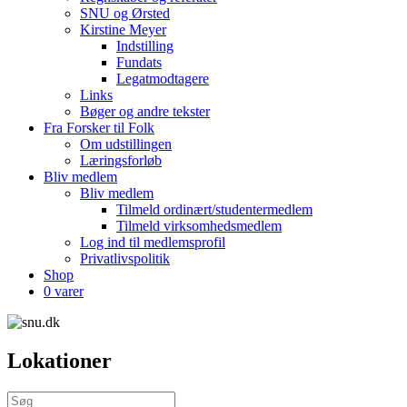
SNU og Ørsted
Kirstine Meyer
Indstilling
Fundats
Legatmodtagere
Links
Bøger og andre tekster
Fra Forsker til Folk
Om udstillingen
Læringsforløb
Bliv medlem
Bliv medlem
Tilmeld ordinært/studentermedlem
Tilmeld virksomhedsmedlem
Log ind til medlemsprofil
Privatlivspolitik
Shop
0 varer
Lokationer
Søg