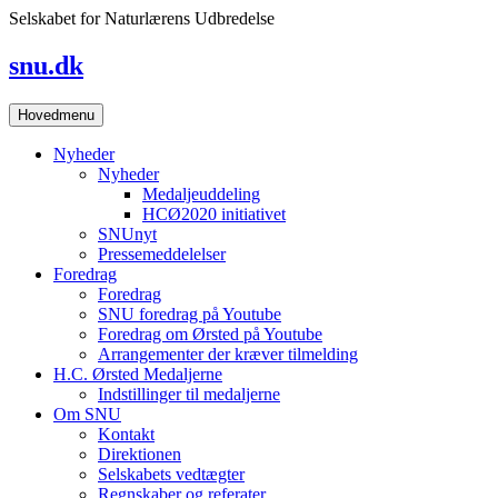
Skip
Selskabet for Naturlærens Udbredelse
to
content
snu.dk
Hovedmenu
Nyheder
Nyheder
Medaljeuddeling
HCØ2020 initiativet
SNUnyt
Pressemeddelelser
Foredrag
Foredrag
SNU foredrag på Youtube
Foredrag om Ørsted på Youtube
Arrangementer der kræver tilmelding
H.C. Ørsted Medaljerne
Indstillinger til medaljerne
Om SNU
Kontakt
Direktionen
Selskabets vedtægter
Regnskaber og referater