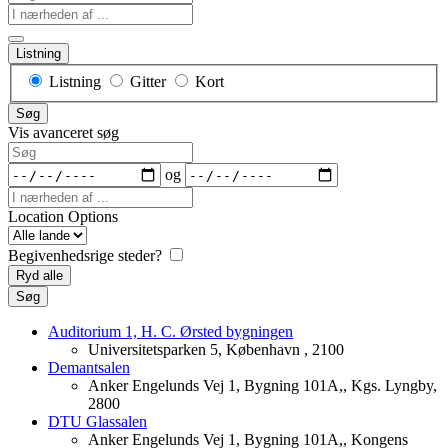
I
nærheden
af
Listning
...
Visningstype
Listning
Gitter
Kort
for
Søg
søgeresultater
Vis avanceret søg
Søg
Datoer
og
I
nærheden
Location Options
af
Land
...
Begivenhedsrige steder?
Ryd alle
Søg
Auditorium 1, H. C. Ørsted bygningen
Universitetsparken 5, København , 2100
Demantsalen
Anker Engelunds Vej 1, Bygning 101A,, Kgs. Lyngby,
2800
DTU Glassalen
Anker Engelunds Vej 1, Bygning 101A,, Kongens