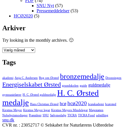
PDF
(74)
SNU Nyt
(57)
Pressemeddelelser
(53)
HCØ2020
(5)
Arkiver
Try looking in the monthly archives. 🙂
Arkiver
Tags
bronzemedalje
akademi
Anja C. Andersen
Bog om Ørsted
Dronningen
Energiselskabet Ørsted
guldmedalje
grundskolen
guide
H. C. Ørsted
gymnasielærer
H. C. Ørsted guldmedalje
medalje
hcø2020
hcø
Hans Christian Ørsted
hcøakademi
hcørsted
Kirstine Meyer
Kirstine Meyer legat
Kirstine Meyers Mindelegat
Majestæten
Nobelprismodtager
Præsident
SNU
Sølvmedalje
TICRA
TICRA Fond
udstilling
snu.dk
CVR nr. : 23052717 © Selskabet for Naturlærens Udbredelse