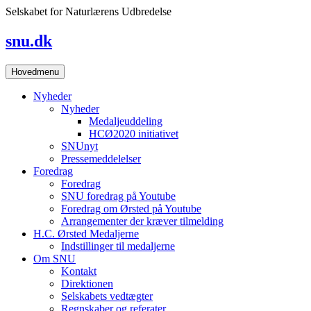
Skip
Selskabet for Naturlærens Udbredelse
to
content
snu.dk
Hovedmenu
Nyheder
Nyheder
Medaljeuddeling
HCØ2020 initiativet
SNUnyt
Pressemeddelelser
Foredrag
Foredrag
SNU foredrag på Youtube
Foredrag om Ørsted på Youtube
Arrangementer der kræver tilmelding
H.C. Ørsted Medaljerne
Indstillinger til medaljerne
Om SNU
Kontakt
Direktionen
Selskabets vedtægter
Regnskaber og referater