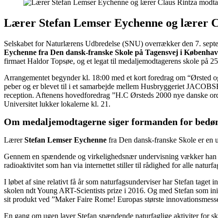
Lærer Stefan Lemser Eychenne og lærer C
Selskabet for Naturlærens Udbredelse (SNU) overrækker den 7. septem
Eychenne fra Den dansk-franske Skole på Tagensvej i Københa
firmaet Haldor Topsøe, og et legat til medaljemodtagerens skole på 25.0
Arrangementet begynder kl. 18:00 med et kort foredrag om “Ørsted og Ø
peber og er blevet til i et samarbejde mellem Husbryggeriet JACOBS
reception. Aftenens hovedforedrag ”H.C Ørsteds 2000 nye danske ord
Universitet lukker lokalerne kl. 21.
Om medaljemodtagerne siger formanden for bedøm
Lærer
Stefan Lemser Eychenne
fra Den dansk-franske Skole er en un
Gennem en spændende og virkelighedsnær undervisning vækker han inter
radioaktivitet som han via internettet stiller til rådighed for alle na
I løbet af sine relativt få år som naturfagsunderviser har Stefan taget 
skolen ndt Young ART-Scientists prize i 2016. Og med Stefan som initi
sit produkt ved ”Maker Faire Rome! Europas største innovationsmess
En gang om ugen laver Stefan spændende naturfaglige aktiviter for s