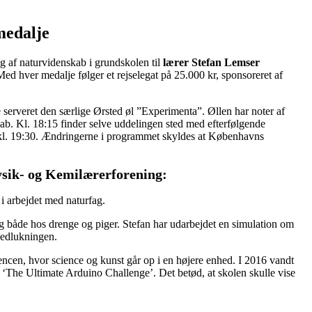
medalje
 af naturvidenskab i grundskolen til
lærer Stefan Lemser
Med hver medalje følger et rejselegat på 25.000 kr, sponsoreret af
 serveret den særlige Ørsted øl ”Experimenta”. Øllen har noter af
. Kl. 18:15 finder selve uddelingen sted med efterfølgende
 kl. 19:30. Ændringerne i programmet skyldes at Københavns
sik- og Kemilærerforening:
 i arbejdet med naturfag.
g både hos drenge og piger. Stefan har udarbejdet en simulation om
 nedlukningen.
urrencen, hvor science og kunst går op i en højere enhed. I 2016 vandt
 ‘The Ultimate Arduino Challenge’. Det betød, at skolen skulle vise