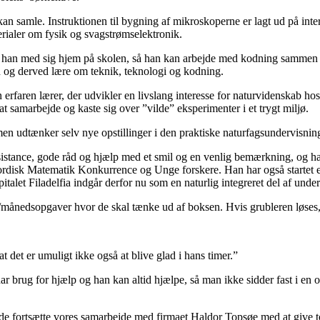
samle. Instruktionen til bygning af mikroskoperne er lagt ud på inter
ialer om fysik og svagstrømselektronik.
 tager han med sig hjem på skolen, så han kan arbejde med kodning sam
n og derved lære om teknik, teknologi og kodning.
n erfaren lærer, der udvikler en livslang interesse for naturvidenskab ho
at samarbejde og kaste sig over ”vilde” eksperimenter i et trygt miljø.
en udtænker selv nye opstillinger i den praktiske naturfagsundervisnin
sistance, gode råd og hjælp med et smil og en venlig bemærkning, og han t
e Nordisk Matematik Konkurrence og Unge forskere. Han har også startet e
et Filadelfia indgår derfor nu som en naturlig integreret del af unde
e/månedsopgaver hvor de skal tænke ud af boksen. Hvis grubleren løses, 
at det er umuligt ikke også at blive glad i hans timer.”
r brug for hjælp og han kan altid hjælpe, så man ikke sidder fast i en op
nde fortsætte vores samarbejde med firmaet Haldor Topsøe med at give to