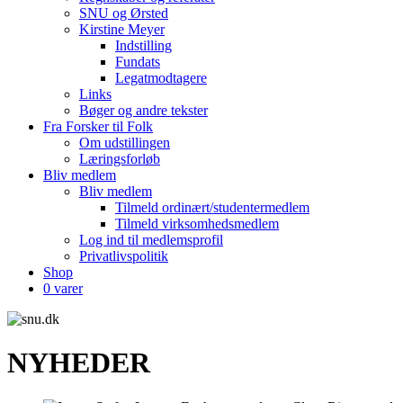
SNU og Ørsted
Kirstine Meyer
Indstilling
Fundats
Legatmodtagere
Links
Bøger og andre tekster
Fra Forsker til Folk
Om udstillingen
Læringsforløb
Bliv medlem
Bliv medlem
Tilmeld ordinært/studentermedlem
Tilmeld virksomhedsmedlem
Log ind til medlemsprofil
Privatlivspolitik
Shop
0 varer
NYHEDER