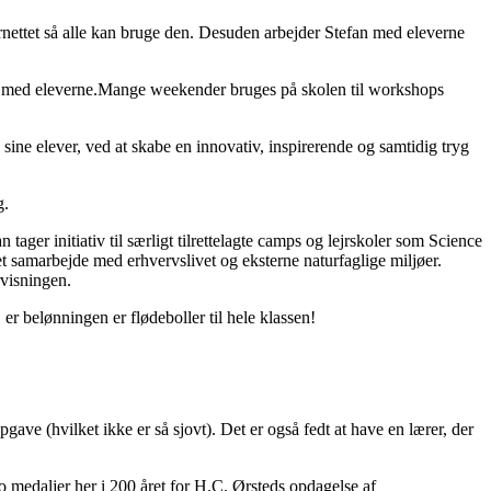
nettet så alle kan bruge den. Desuden arbejder Stefan med eleverne
men med eleverne.Mange weekender bruges på skolen til workshops
s sine elever, ved at skabe en innovativ, inspirerende og samtidig tryg
g.
ager initiativ til særligt tilrettelagte camps og lejrskoler som Science
t samarbejde med erhvervslivet og eksterne naturfaglige miljøer.
rvisningen.
er belønningen er flødeboller til hele klassen!
gave (hvilket ikke er så sjovt). Det er også fedt at have en lærer, der
 medaljer her i 200 året for H.C. Ørsteds opdagelse af