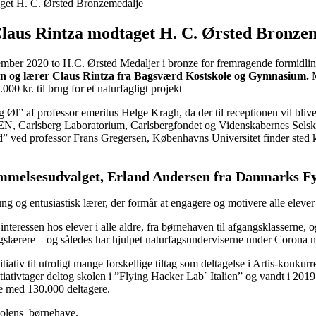
laus Rintza modtaget H. C. Ørsted Bronze
ber 2020 to H.C. Ørsted Medaljer i bronze for fremragende formidling
vn og lærer Claus Rintza fra Bagsværd Kostskole og Gymnasium.
00 kr. til brug for et naturfagligt projekt
l” af professor emeritus Helge Kragh, da der til receptionen vil blive
EN, Carlsberg Laboratorium, Carlsbergfondet og Videnskabernes Selskab
” ved professor Frans Gregersen, Københavns Universitet finder sted
melsesudvalget, Erland Andersen fra Danmarks Fy
g og entusiastisk lærer, der formår at engagere og motivere alle elever
essen hos elever i alle aldre, fra børnehaven til afgangsklasserne, o
turfagslærere – og således har hjulpet naturfagsunderviserne under Corona
initiativ til utroligt mange forskellige tiltag som deltagelse i Artis-konk
ativtager deltog skolen i ”Flying Hacker Lab´ Italien” og vandt i 2019
e med 130.000 deltagere.
kolens børnehave.