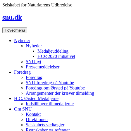
Skip
Selskabet for Naturlærens Udbredelse
to
content
snu.dk
Hovedmenu
Nyheder
Nyheder
Medaljeuddeling
HCØ2020 initiativet
SNUnyt
Pressemeddelelser
Foredrag
Foredrag
SNU foredrag på Youtube
Foredrag om Ørsted på Youtube
Arrangementer der kræver tilmelding
H.C. Ørsted Medaljerne
Indstillinger til medaljerne
Om SNU
Kontakt
Direktionen
Selskabets vedtægter
Regnskaber og referater