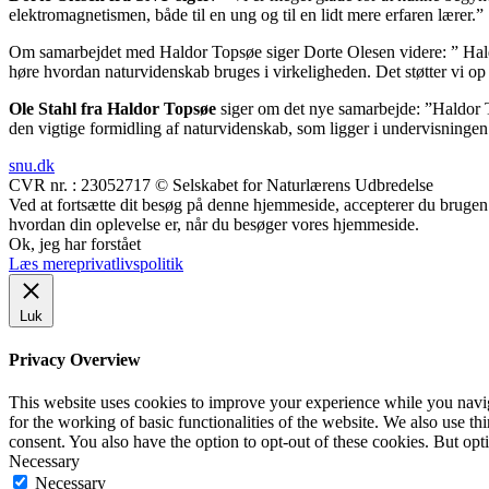
elektromagnetismen, både til en ung og til en lidt mere erfaren lærer.”
Om samarbejdet med Haldor Topsøe siger Dorte Olesen videre: ” Hald
høre hvordan naturvidenskab bruges i virkeligheden. Det støtter vi o
Ole Stahl fra Haldor Topsøe
siger om det nye samarbejde: ”Haldor 
den vigtige formidling af naturvidenskab, som ligger i undervisningen
snu.dk
CVR nr. : 23052717 © Selskabet for Naturlærens Udbredelse
Ved at fortsætte dit besøg på denne hjemmeside, accepterer du brugen a
hvordan din oplevelse er, når du besøger vores hjemmeside.
Ok, jeg har forstået
Læs mere
privatlivspolitik
Luk
Privacy Overview
This website uses cookies to improve your experience while you naviga
for the working of basic functionalities of the website. We also use t
consent. You also have the option to opt-out of these cookies. But op
Necessary
Necessary