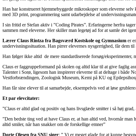
Han har konstrueret hjemmebyggede mikroskoper som eleverne selv kan 
med 3D print, programmering samt udarbejdelse af undervisningsmater
I sin fritid er Stefan aktiv i ”Coding Pirates”. Erfaringerne herfra
sammen med eleverne. Her skiller man legetøj ad for at samle det ige
Lærer Claus Rintza fra Bagsværd Kostskole og Gymnasium
er e
undervisningssituation. Han pirrer elevernes nysgerrighed, får dem til 
Han følger ikke altid de mere standardiserede forsøg/eksperimenter, m
Claus er faggruppeformand på skolen og altid klar til at give faglig as
Talenter i Sorø, ligesom han inspirerer eleverne til at deltage i båd
Vestforbrændingen, Zoologisk Museum, Kemi på KU og Epilepsihospital
Han får sine elever til at samarbejde, eksempelvis ved at løse grubler
Et par elevcitater:
”Claus er altid glad og positiv og hans livsglæde smitter i så høj grad, 
”Den bedste ting ved at have Claus er, at han altid ved, hvornår man ha
altid smiler, når han snakker om de forskellige emner”
Dorte Olesen fra SNU siger
: ” Vi er meget glade for at kunne begy