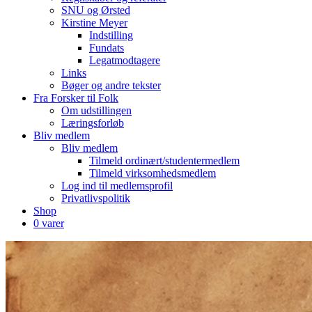
SNU og Ørsted
Kirstine Meyer
Indstilling
Fundats
Legatmodtagere
Links
Bøger og andre tekster
Fra Forsker til Folk
Om udstillingen
Læringsforløb
Bliv medlem
Bliv medlem
Tilmeld ordinært/studentermedlem
Tilmeld virksomhedsmedlem
Log ind til medlemsprofil
Privatlivspolitik
Shop
0 varer