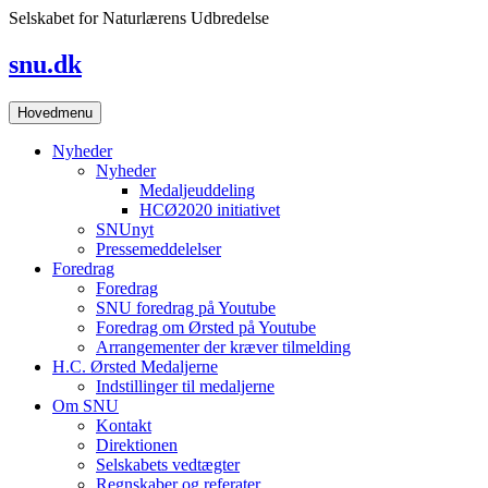
Skip
Selskabet for Naturlærens Udbredelse
to
content
snu.dk
Hovedmenu
Nyheder
Nyheder
Medaljeuddeling
HCØ2020 initiativet
SNUnyt
Pressemeddelelser
Foredrag
Foredrag
SNU foredrag på Youtube
Foredrag om Ørsted på Youtube
Arrangementer der kræver tilmelding
H.C. Ørsted Medaljerne
Indstillinger til medaljerne
Om SNU
Kontakt
Direktionen
Selskabets vedtægter
Regnskaber og referater