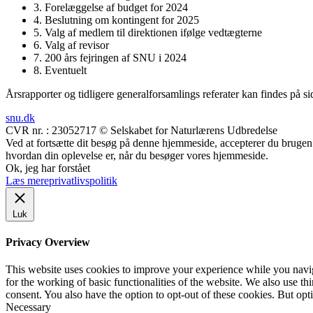
3. Forelæggelse af budget for 2024
4. Beslutning om kontingent for 2025
5. Valg af medlem til direktionen ifølge vedtægterne
6. Valg af revisor
7. 200 års fejringen af SNU i 2024
8. Eventuelt
Årsrapporter og tidligere generalforsamlings referater kan findes på s
snu.dk
CVR nr. : 23052717 © Selskabet for Naturlærens Udbredelse
Ved at fortsætte dit besøg på denne hjemmeside, accepterer du brugen a
hvordan din oplevelse er, når du besøger vores hjemmeside.
Ok, jeg har forstået
Læs mere
privatlivspolitik
Luk
Privacy Overview
This website uses cookies to improve your experience while you naviga
for the working of basic functionalities of the website. We also use t
consent. You also have the option to opt-out of these cookies. But op
Necessary