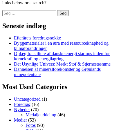
links below or a search?
Søg
efter:
Seneste indlæg
Efterårets foredragsrække
Byggematerialer i en æra med ressourceknaphed og
klimaforandringer
Oplæg fra stiftere af danske energi startups inden for
kernekraft og energilagring
Det Usynlige Univers: Mørkt Stof & Stjernestrømme
Dannelsen af mineralforekomster og Grønlands
minepotentiale
Most Used Categories
Uncategorized
(1)
Foredrag
(16)
Nyheder
(70)
Medaljeuddeling
(46)
Medier
(53)
Fotos
(93)