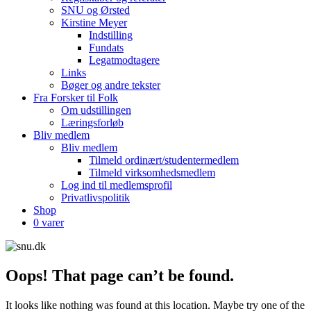
SNU og Ørsted
Kirstine Meyer
Indstilling
Fundats
Legatmodtagere
Links
Bøger og andre tekster
Fra Forsker til Folk
Om udstillingen
Læringsforløb
Bliv medlem
Bliv medlem
Tilmeld ordinært/studentermedlem
Tilmeld virksomhedsmedlem
Log ind til medlemsprofil
Privatlivspolitik
Shop
0 varer
Oops! That page can’t be found.
It looks like nothing was found at this location. Maybe try one of the