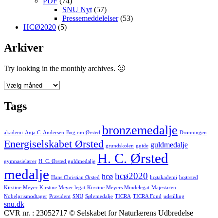
PDF
(74)
SNU Nyt
(57)
Pressemeddelelser
(53)
HCØ2020
(5)
Arkiver
Try looking in the monthly archives. 🙂
Arkiver
Tags
bronzemedalje
akademi
Anja C. Andersen
Bog om Ørsted
Dronningen
Energiselskabet Ørsted
guldmedalje
grundskolen
guide
H. C. Ørsted
gymnasielærer
H. C. Ørsted guldmedalje
medalje
hcø2020
hcø
Hans Christian Ørsted
hcøakademi
hcørsted
Kirstine Meyer
Kirstine Meyer legat
Kirstine Meyers Mindelegat
Majestæten
Nobelprismodtager
Præsident
SNU
Sølvmedalje
TICRA
TICRA Fond
udstilling
snu.dk
CVR nr. : 23052717 © Selskabet for Naturlærens Udbredelse