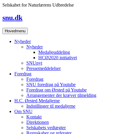
Skip
Selskabet for Naturlærens Udbredelse
to
content
snu.dk
Hovedmenu
Nyheder
Nyheder
Medaljeuddeling
HCØ2020 initiativet
SNUnyt
Pressemeddelelser
Foredrag
Foredrag
SNU foredrag på Youtube
Foredrag om Ørsted på Youtube
Arrangementer der kræver tilmelding
H.C. Ørsted Medaljerne
Indstillinger til medaljerne
Om SNU
Kontakt
Direktionen
Selskabets vedtægter
Regnskaber og referater