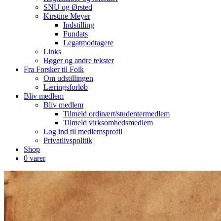
SNU og Ørsted
Kirstine Meyer
Indstilling
Fundats
Legatmodtagere
Links
Bøger og andre tekster
Fra Forsker til Folk
Om udstillingen
Læringsforløb
Bliv medlem
Bliv medlem
Tilmeld ordinært/studentermedlem
Tilmeld virksomhedsmedlem
Log ind til medlemsprofil
Privatlivspolitik
Shop
0 varer