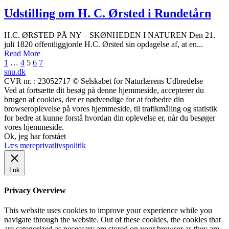
Udstilling om H. C. Ørsted i Rundetårn
H.C. ØRSTED PÅ NY – SKØNHEDEN I NATUREN Den 21.
juli 1820 offentliggjorde H.C. Ørsted sin opdagelse af, at en...
Read More
Indlægsinddeling
1
…
4
5
6
7
snu.dk
CVR nr. : 23052717 © Selskabet for Naturlærens Udbredelse
Ved at fortsætte dit besøg på denne hjemmeside, accepterer du
brugen af cookies, der er nødvendige for at forbedre din
browseroplevelse på vores hjemmeside, til trafikmåling og statistik
for bedre at kunne forstå hvordan din oplevelse er, når du besøger
vores hjemmeside.
Ok, jeg har forstået
Læs mere
privatlivspolitik
Luk
Privacy Overview
This website uses cookies to improve your experience while you
navigate through the website. Out of these cookies, the cookies that
are categorized as necessary are stored on your browser as they are