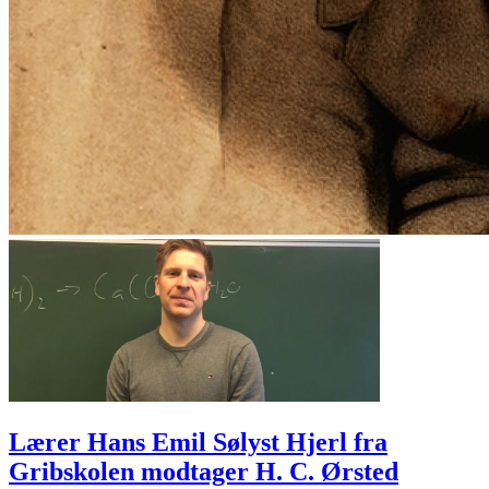
Lærer Hans Emil Sølyst Hjerl fra
Gribskolen modtager H. C. Ørsted