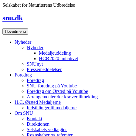
Skip
Selskabet for Naturlærens Udbredelse
to
content
snu.dk
Hovedmenu
Nyheder
Nyheder
Medaljeuddeling
HCØ2020 initiativet
SNUnyt
Pressemeddelelser
Foredrag
Foredrag
SNU foredrag på Youtube
Foredrag om Ørsted på Youtube
Arrangementer der kræver tilmelding
H.C. Ørsted Medaljerne
Indstillinger til medaljerne
Om SNU
Kontakt
Direktionen
Selskabets vedtægter
Regnskaber og referater