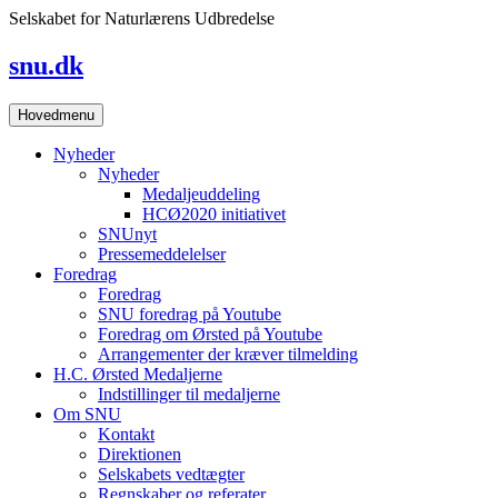
Skip
Selskabet for Naturlærens Udbredelse
to
content
snu.dk
Hovedmenu
Nyheder
Nyheder
Medaljeuddeling
HCØ2020 initiativet
SNUnyt
Pressemeddelelser
Foredrag
Foredrag
SNU foredrag på Youtube
Foredrag om Ørsted på Youtube
Arrangementer der kræver tilmelding
H.C. Ørsted Medaljerne
Indstillinger til medaljerne
Om SNU
Kontakt
Direktionen
Selskabets vedtægter
Regnskaber og referater