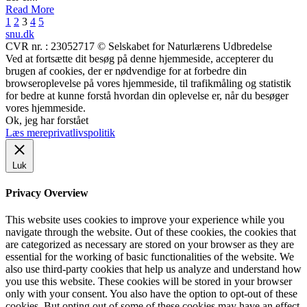
Read More
Indlægsinddeling
1
2
3
4
5
snu.dk
CVR nr. : 23052717 © Selskabet for Naturlærens Udbredelse
Ved at fortsætte dit besøg på denne hjemmeside, accepterer du
brugen af cookies, der er nødvendige for at forbedre din
browseroplevelse på vores hjemmeside, til trafikmåling og statistik
for bedre at kunne forstå hvordan din oplevelse er, når du besøger
vores hjemmeside.
Ok, jeg har forstået
Læs mere
privatlivspolitik
Luk
Privacy Overview
This website uses cookies to improve your experience while you
navigate through the website. Out of these cookies, the cookies that
are categorized as necessary are stored on your browser as they are
essential for the working of basic functionalities of the website. We
also use third-party cookies that help us analyze and understand how
you use this website. These cookies will be stored in your browser
only with your consent. You also have the option to opt-out of these
cookies. But opting out of some of these cookies may have an effect