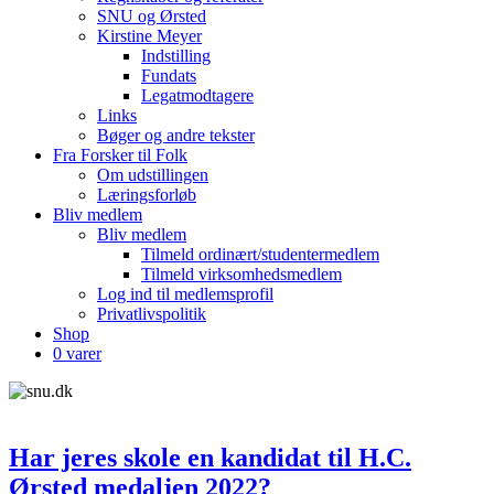
SNU og Ørsted
Kirstine Meyer
Indstilling
Fundats
Legatmodtagere
Links
Bøger og andre tekster
Fra Forsker til Folk
Om udstillingen
Læringsforløb
Bliv medlem
Bliv medlem
Tilmeld ordinært/studentermedlem
Tilmeld virksomhedsmedlem
Log ind til medlemsprofil
Privatlivspolitik
Shop
0 varer
Har jeres skole en kandidat til H.C.
Ørsted medaljen 2022?